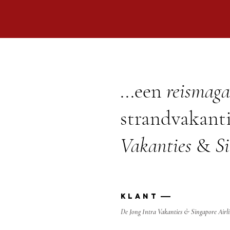
...een
reismaga
strandvakant
Vakanties
&
Si
Klant
De Jong Intra Vakanties & Singapore Airli