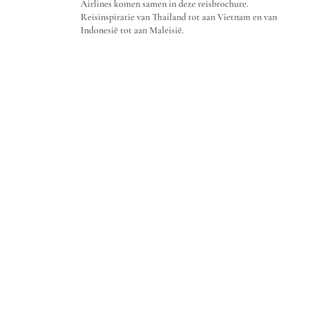
Airlines komen samen in deze reisbrochure.
Reisinspiratie van Thailand tot aan Vietnam en van
Indonesië tot aan Maleisië.